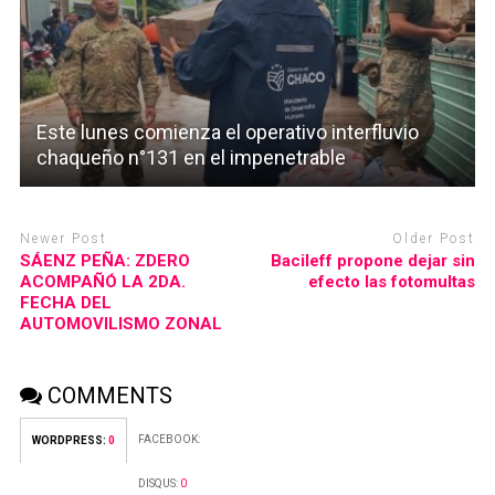
Este lunes comienza el operativo interfluvio
chaqueño n°131 en el impenetrable
Newer Post
Older Post
SÁENZ PEÑA: ZDERO
Bacileff propone dejar sin
ACOMPAÑÓ LA 2DA.
efecto las fotomultas
FECHA DEL
AUTOMOVILISMO ZONAL
COMMENTS
FACEBOOK:
WORDPRESS:
0
DISQUS:
0