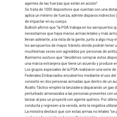
agentes de las fuerzas que están en acción”.
Se trata de 1000 dispositivos que cuentan con una dist
aplica un mínimo de fuerza, admite disparos indirectos 
de impactar en su cuerpo.
Bullrich afirmó que “la PSA trabaja en los aeropuertos
necesitamos que haya menos armas letales y más armas no 
llevan adelante, a la vista de la gente, junto a algo 
los aeropuertos de mayor tránsito donde podrán tener u
muchísimas veces son agredidos por personas de actitude
Asimismo sostuvo que “decidimos comprar estos disposit
una marca extranjera que tiene un acuerdo y produce en
Los grupos especiales de la PSA realizaron una serie de 
Federales Embarcados encubiertos mediante el uso del sis
consistió en dos personas armadas que dentro de un auto
Asalto Táctico empleó la lanzadera disparando un gas d
perturbado amenazaba a las personas presentes con un e
lanzar al piso un proyectil con agente químico. Por últim
conducta y regresen a la vereda, ante la negativa utiliz
La ministra destacó que con estas armas no letales “se 