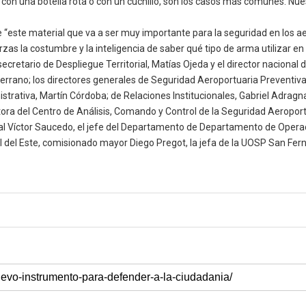
on una botella rota o con un cuchillo, son los casos más comunes. Nuestr
n de “este material que va a ser muy importante para la seguridad en los
uerzas la costumbre y la inteligencia de saber qué tipo de arma utilizar 
cretario de Despliegue Territorial, Matías Ojeda y el director nacional d
Serrano; los directores generales de Seguridad Aeroportuaria Preventiv
istrativa, Martín Córdoba; de Relaciones Institucionales, Gabriel Adragn
tora del Centro de Análisis, Comando y Control de la Seguridad Aeroportu
al Víctor Saucedo, el jefe del Departamento de Departamento de Operac
A I del Este, comisionado mayor Diego Pregot, la jefa de la UOSP San Fer