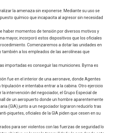
tralizar la amenaza sin exponerse. Mediante su uso se
ompuesto químico que incapacita al agresor sin necesidad
ede haber momentos de tensión por diversos motivos y
a mayor, incorporó estos dispositivos que los oficiales
el procedimiento. Comenzaremos a dotar las unidades en
y también a los empleados de las aerolíneas que
as importadas es conseguir las municiones. Byrna es
ación fue en el interior de una aeronave, donde Agentes
ipulación e intentaba entrar a la cabina. Otro ejercicio
la intervención del negociador, el Grupo Especial de
 el hall de un aeropuerto donde un hombre aparentemente
ia (GIA) junto a un negociador lograron reducirlo tras
anti-piquetes, oficiales de la GIA piden que cesen en su
rados para ser violentos con las fuerzas de seguridad lo