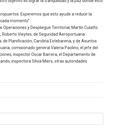
o objetivo es lograr la tranquilidad y la paz donde esto
 aeropuertos. Esperemos que esto ayude a reducir la
en cada momento”.
e Operaciones y Despliegue Territorial, Martín Culatto.
a, Roberto Vieytes; de Seguridad Aeroportuaria
a; de Planificación, Carolina Estebarena; y de Asuntos
aria, comisionado general Valeria Paolino, el jefe del
iones, inspector Oscar Barrera, el Departamento de
nando, inspectora Silvia Miers, otras autoridades