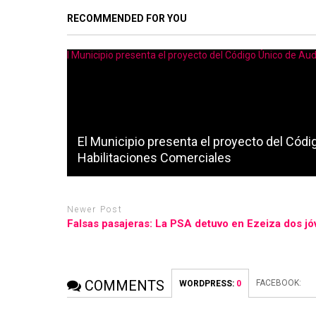
RECOMMENDED FOR YOU
El Municipio presenta el proyecto del Códi
Habilitaciones Comerciales
Newer Post
Falsas pasajeras: La PSA detuvo en Ezeiza dos j
COMMENTS
FACEBOOK:
WORDPRESS:
0