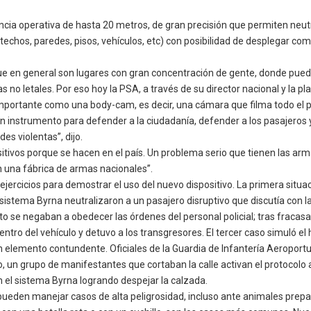
ancia operativa de hasta 20 metros, de gran precisión que permiten neu
(techos, paredes, pisos, vehículos, etc) con posibilidad de desplegar c
 que en general son lugares con gran concentración de gente, donde pu
letales. Por eso hoy la PSA, a través de su director nacional y la plan
muy importante como una body-cam, es decir, una cámara que filma todo 
n instrumento para defender a la ciudadanía, defender a los pasajeros 
s violentas”, dijo.
ivos porque se hacen en el país. Un problema serio que tienen las arm
 una fábrica de armas nacionales”.
ejercicios para demostrar el uso del nuevo dispositivo. La primera situ
tema Byrna neutralizaron a un pasajero disruptivo que discutía con la tr
 se negaban a obedecer las órdenes del personal policial; tras fracasar 
entro del vehículo y detuvo a los transgresores. El tercer caso simuló
lemento contundente. Oficiales de la Guardia de Infantería Aeroportuar
o, un grupo de manifestantes que cortaban la calle activan el protocolo 
an el sistema Byrna logrando despejar la calzada.
pueden manejar casos de alta peligrosidad, incluso ante animales prepa