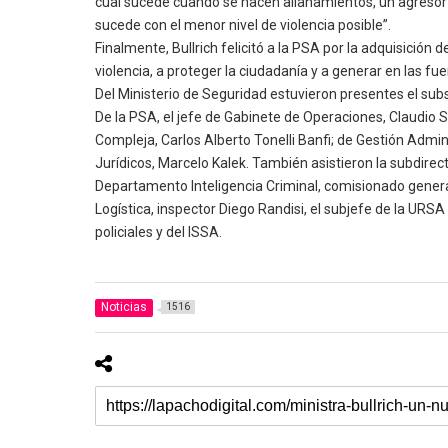
cual sucede cuando se hacen allanamientos, un agresor c
sucede con el menor nivel de violencia posible”.
Finalmente, Bullrich felicitó a la PSA por la adquisició
violencia, a proteger la ciudadanía y a generar en las f
Del Ministerio de Seguridad estuvieron presentes el subse
De la PSA, el jefe de Gabinete de Operaciones, Claudio 
Compleja, Carlos Alberto Tonelli Banfi; de Gestión Admin
Jurídicos, Marcelo Kalek. También asistieron la subdirec
Departamento Inteligencia Criminal, comisionado gener
Logística, inspector Diego Randisi, el subjefe de la URS
policiales y del ISSA.
Noticias
1516