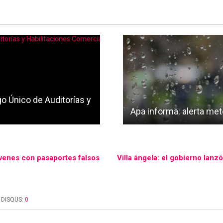
go Único de Auditorías y
Apa informa: alerta mete
óvenes con pasaportes falsos
Villa ángela: el gobierno lan
DISQUS:
0