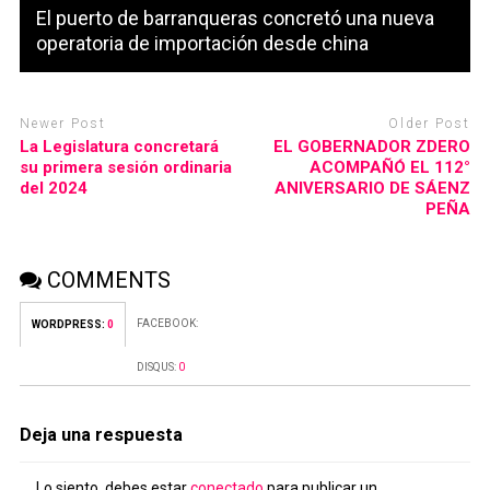
El puerto de barranqueras concretó una nueva
operatoria de importación desde china
Newer Post
Older Post
La Legislatura concretará
EL GOBERNADOR ZDERO
su primera sesión ordinaria
ACOMPAÑÓ EL 112°
del 2024
ANIVERSARIO DE SÁENZ
PEÑA
COMMENTS
FACEBOOK:
WORDPRESS:
0
DISQUS:
0
Deja una respuesta
Lo siento, debes estar
conectado
para publicar un