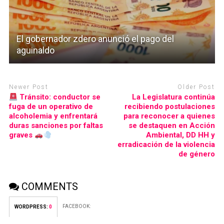
El gobernador zdero anunció el pago del
aguinaldo
Newer Post
Older Post
Tránsito: conductor se
La Legislatura continúa
fuga de un operativo de
recibiendo postulaciones
alcoholemia y enfrentará
para reconocer a quienes
duras sanciones por faltas
se destaquen en Acción
graves
Ambiental, DD HH y
erradicación de la violencia
de género
COMMENTS
FACEBOOK:
WORDPRESS:
0