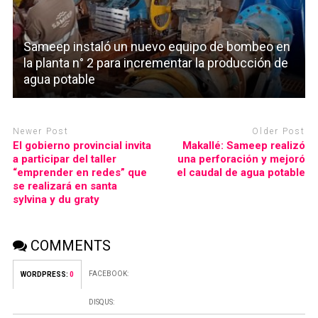
Sameep instaló un nuevo equipo de bombeo en
la planta n° 2 para incrementar la producción de
agua potable
Newer Post
Older Post
El gobierno provincial invita
Makallé: Sameep realizó
a participar del taller
una perforación y mejoró
“emprender en redes” que
el caudal de agua potable
se realizará en santa
sylvina y du graty
COMMENTS
FACEBOOK:
WORDPRESS:
0
DISQUS: