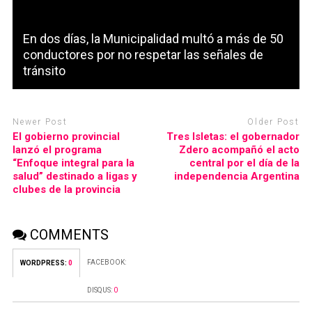
En dos días, la Municipalidad multó a más de 50
conductores por no respetar las señales de
tránsito
Newer Post
Older Post
El gobierno provincial
Tres Isletas: el gobernador
lanzó el programa
Zdero acompañó el acto
“Enfoque integral para la
central por el día de la
salud” destinado a ligas y
independencia Argentina
clubes de la provincia
COMMENTS
FACEBOOK:
WORDPRESS:
0
DISQUS:
0