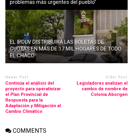
problemas más urgentes del pueblo”
EL IPDUV DISTRIBUIRÁ LAS BOLETAS DE
CUOTAS EN MÁS DE 17 MIL HOGARES DE TODO
EL CHACO
Newer Post
Older Post
Continúa el análisis del
Legisladores analizan el
proyecto para operativizar
cambio de nombre de
el Plan Provincial de
Colonia Aborigen
Respuesta para la
Adaptación y Mitigación al
Cambio Climático
COMMENTS