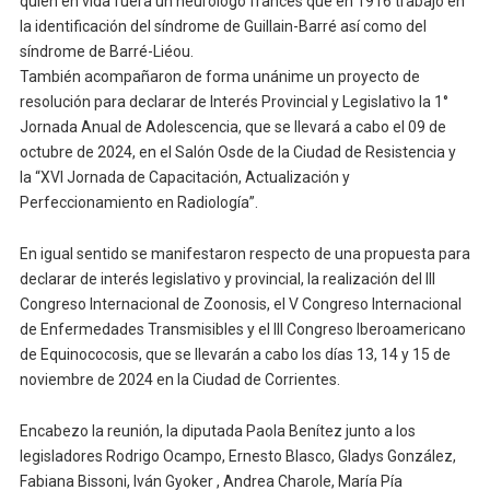
quien en vida fuera un neurólogo francés que en 1916 trabajó en
la identificación del síndrome de Guillain-Barré así como del
síndrome de Barré-Liéou.
También acompañaron de forma unánime un proyecto de
resolución para declarar de Interés Provincial y Legislativo la 1°
Jornada Anual de Adolescencia, que se llevará a cabo el 09 de
octubre de 2024, en el Salón Osde de la Ciudad de Resistencia y
la “XVI Jornada de Capacitación, Actualización y
Perfeccionamiento en Radiología”.
En igual sentido se manifestaron respecto de una propuesta para
declarar de interés legislativo y provincial, la realización del III
Congreso Internacional de Zoonosis, el V Congreso Internacional
de Enfermedades Transmisibles y el III Congreso Iberoamericano
de Equinococosis, que se llevarán a cabo los días 13, 14 y 15 de
noviembre de 2024 en la Ciudad de Corrientes.
Encabezo la reunión, la diputada Paola Benítez junto a los
legisladores Rodrigo Ocampo, Ernesto Blasco, Gladys González,
Fabiana Bissoni, Iván Gyoker , Andrea Charole, María Pía