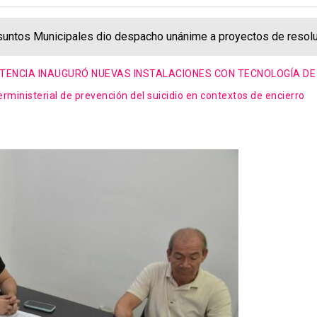
 Asuntos Municipales dio despacho unánime a proyectos de resolu
STENCIA INAUGURÓ NUEVAS INSTALACIONES CON TECNOLOGÍA DE
terministerial de prevención del suicidio en contextos de encierro