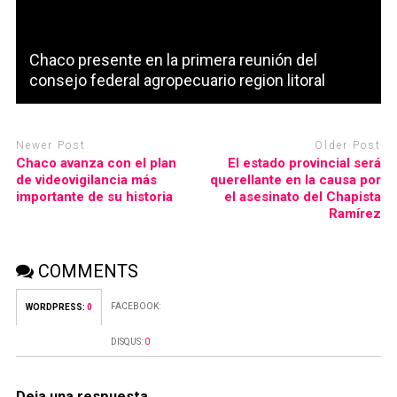
Chaco presente en la primera reunión del
consejo federal agropecuario region litoral
Newer Post
Older Post
Chaco avanza con el plan
El estado provincial será
de videovigilancia más
querellante en la causa por
importante de su historia
el asesinato del Chapista
Ramírez
COMMENTS
FACEBOOK:
WORDPRESS:
0
DISQUS:
0
Deja una respuesta