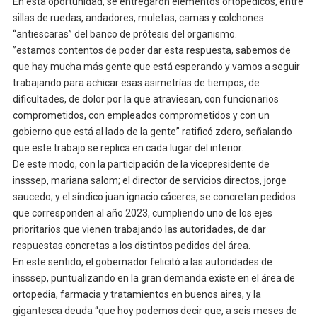
En esta oportunidad, se entregaron elementos ortopédicos, entre
sillas de ruedas, andadores, muletas, camas y colchones
“antiescaras” del banco de prótesis del organismo.
”estamos contentos de poder dar esta respuesta, sabemos de
que hay mucha más gente que está esperando y vamos a seguir
trabajando para achicar esas asimetrías de tiempos, de
dificultades, de dolor por la que atraviesan, con funcionarios
comprometidos, con empleados comprometidos y con un
gobierno que está al lado de la gente” ratificó zdero, señalando
que este trabajo se replica en cada lugar del interior.
De este modo, con la participación de la vicepresidente de
insssep, mariana salom; el director de servicios directos, jorge
saucedo; y el síndico juan ignacio cáceres, se concretan pedidos
que corresponden al año 2023, cumpliendo uno de los ejes
prioritarios que vienen trabajando las autoridades, de dar
respuestas concretas a los distintos pedidos del área.
En este sentido, el gobernador felicitó a las autoridades de
insssep, puntualizando en la gran demanda existe en el área de
ortopedia, farmacia y tratamientos en buenos aires, y la
gigantesca deuda “que hoy podemos decir que, a seis meses de