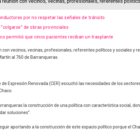
 reunión con vecinos, vecinas, profesionales, referentes polític
onductores por no respetar las señales de tránsito
r “colgarse” de obras provinciales
co permitió que cinco pacientes reciban un trasplante
con vecinos, vecinas, profesionales, referentes políticos y sociales y 
Martín al 760 de Barranqueras.
te de Expresión Renovada (CER) escuchó las necesidades de los sectores
 Chaco.
ranqueras la construcción de una política con característica social, don
ndar soluciones”.
uir aportando a la construcción de este espacio político porque el Chaco