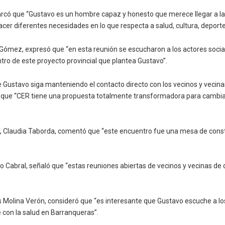
rcó que “Gustavo es un hombre capaz y honesto que merece llegar a la 
acer diferentes necesidades en lo que respecta a salud, cultura, depor
Gómez, expresó que “en esta reunión se escucharon a los actores social
tro de este proyecto provincial que plantea Gustavo”.
e Gustavo siga manteniendo el contacto directo con los vecinos y vecin
ndo que “CER tiene una propuesta totalmente transformadora para cambi
os, Claudia Taborda, comentó que “este encuentro fue una mesa de const
ucio Cabral, señaló que “estas reuniones abiertas de vecinos y vecinas d
Luis Molina Verón, consideró que “es interesante que Gustavo escuche a l
 con la salud en Barranqueras”.