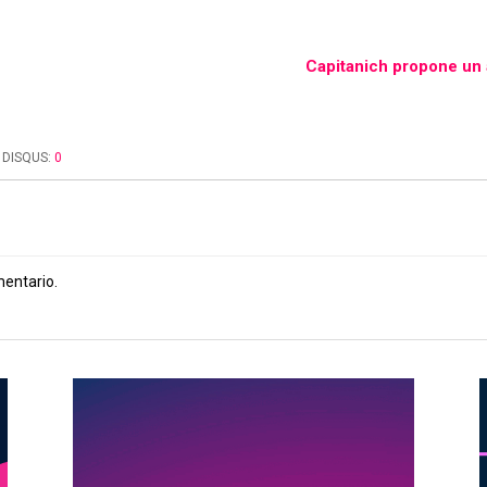
i
Capitanich propone un 
DISQUS:
0
mentario.