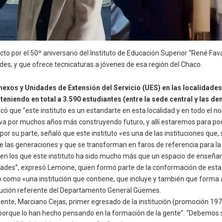
to por el 50º aniversario del Instituto de Educación Superior “René Fava
des; y que ofrece tecnicaturas a jóvenes de esa región del Chaco.
anexos y Unidades de Extensión del Servicio (UES) en las localidades
illo conteniendo en total a 3.590 estudiantes (entre la s
acó que “este instituto es un estandarte en esta localidad y en todo el
uto va por muchos años más construyendo futuro, y allí estaremos para p
 por su parte, señaló que este instituto «es una de las instituciones que
e las generaciones y que se transforman en faros de referencia para 
, en los que este instituto ha sido mucho más que un espacio de enseñ
ades”, expresó Lemoine, quien formó parte de la conformación de esta i
nió como «una institución que contiene, que incluye y también que forma
 como institución referente del Departamento General Gü
sado de la institución (promoción 1976), sostuvo qu
porque lo han hecho pensando en la formación de la gente”. “Debemos 