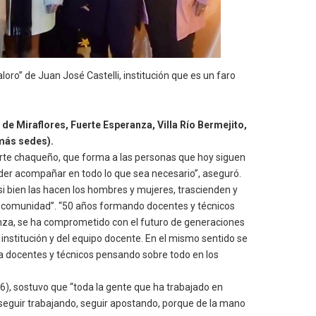
loro” de Juan José Castelli, institución que es un faro
 de Miraflores, Fuerte Esperanza, Villa Río Bermejito,
ede central y las demás sedes).
 norte chaqueño, que forma a las personas que hoy siguen
oder acompañar en todo lo que sea necesario”, aseguró.
, si bien las hacen los hombres y mujeres, trascienden y
la comunidad”. “50 años formando docentes y técnicos
anza, se ha comprometido con el futuro de generaciones
nstitución y del equipo docente. En el mismo sentido se
 a docentes y técnicos pensando sobre todo en los
emes.
e “toda la gente que ha trabajado en
seguir trabajando, seguir apostando, porque de la mano