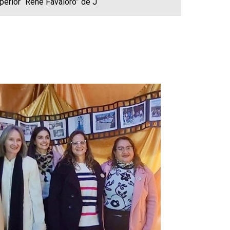
uperior “René Favaloro” de J