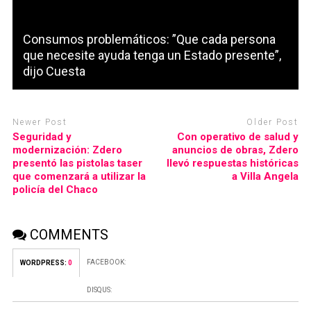
Consumos problemáticos: ”Que cada persona
que necesite ayuda tenga un Estado presente”,
dijo Cuesta
Newer Post
Older Post
Seguridad y
Con operativo de salud y
modernización: Zdero
anuncios de obras, Zdero
presentó las pistolas taser
llevó respuestas históricas
que comenzará a utilizar la
a Villa Angela
policía del Chaco
COMMENTS
FACEBOOK:
WORDPRESS:
0
DISQUS: