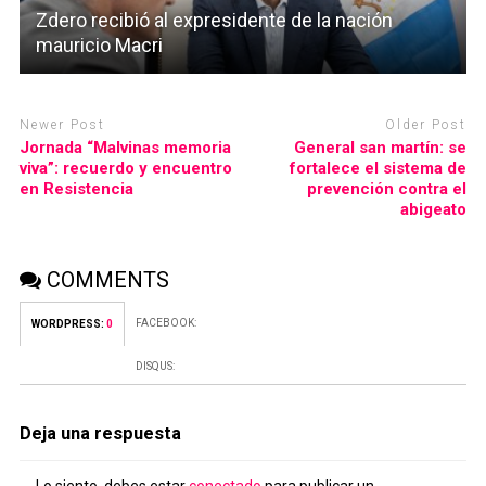
Zdero recibió al expresidente de la nación
mauricio Macri
Newer Post
Older Post
Jornada “Malvinas memoria
General san martín: se
viva”: recuerdo y encuentro
fortalece el sistema de
en Resistencia
prevención contra el
abigeato
COMMENTS
FACEBOOK:
WORDPRESS:
0
DISQUS:
Deja una respuesta
Lo siento, debes estar
conectado
para publicar un