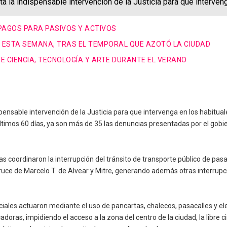
ta la indispensable intervención de la Justicia para que interven
PAGOS PARA PASIVOS Y ACTIVOS
, ESTA SEMANA, TRAS EL TEMPORAL QUE AZOTÓ LA CIUDAD
DE CIENCIA, TECNOLOGÍA Y ARTE DURANTE EL VERANO
spensable intervención de la Justicia para que intervenga en los habitua
 últimos 60 días, ya son más de 35 las denuncias presentadas por el gob
oordinaron la interrupción del tránsito de transporte público de pasaje
ce de Marcelo T. de Alvear y Mitre, generando además otras interrupci
iales actuaron mediante el uso de pancartas, chalecos, pasacalles y e
doras, impidiendo el acceso a la zona del centro de la ciudad, la libre c