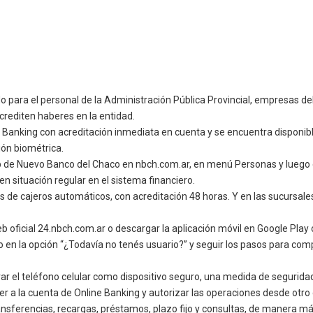
ldo para el personal de la Administración Pública Provincial, empresas
rediten haberes en la entidad.
e Banking con acreditación inmediata en cuenta y se encuentra disponibl
ión biométrica.
b de Nuevo Banco del Chaco en nbch.com.ar, en menú Personas y luego e
en situación regular en el sistema financiero.
s de cajeros automáticos, con acreditación 48 horas. Y en las sucursale
oficial 24.nbch.com.ar o descargar la aplicación móvil en Google Play 
en la opción “¿Todavía no tenés usuario?” y seguir los pasos para compl
strar el teléfono celular como dispositivo seguro, una medida de segurida
a la cuenta de Online Banking y autorizar las operaciones desde otro d
sferencias, recargas, préstamos, plazo fijo y consultas, de manera más