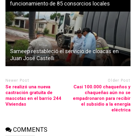
funcionamiento de 85 consorcios locales
Sameep restableció el servicio de cloacas en
Juan José Castelli
Newer Post
Older Post
Se realizó una nueva
Casi 100.000 chaqueños y
castración gratuita de
chaqueñas aún no se
mascotas en el barrio 244
empadronaron para recibir
Viviendas
el subsidio a la energía
eléctrica
COMMENTS