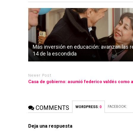
Más inversión en educación: avanzan las re
14 de la escondida
Newer Post
Casa de gobierno: asumió federico valdés como 
COMMENTS
FACEBOOK:
WORDPRESS:
0
Deja una respuesta