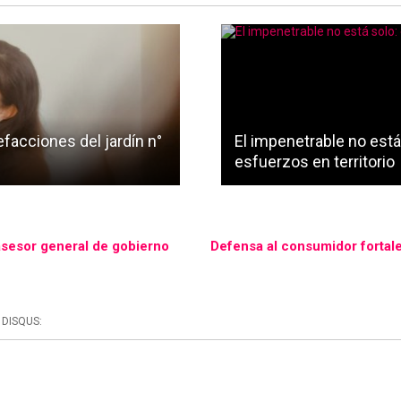
facciones del jardín n°
El impenetrable no está 
esfuerzos en territorio
asesor general de gobierno
Defensa al consumidor fortale
DISQUS: