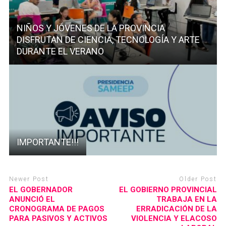
NIÑOS Y JÓVENES DE LA PROVINCIA
DISFRUTAN DE CIENCIA, TECNOLOGÍA Y ARTE
DURANTE EL VERANO
IMPORTANTE!!!
Newer Post
Older Post
EL GOBERNADOR
EL GOBIERNO PROVINCIAL
ANUNCIÓ EL
TRABAJA EN LA
CRONOGRAMA DE PAGOS
ERRADICACIÓN DE LA
PARA PASIVOS Y ACTIVOS
VIOLENCIA Y ELACOSO