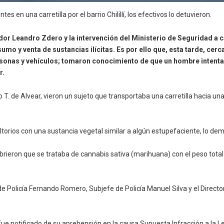
en una carretilla por el barrio Chilillí, los efectivos lo detuvieron.
ador Leandro Zdero y la intervención del Ministerio de Seguridad a
umo y venta de sustancias ilícitas. Es por ello que, esta tarde, cer
ersonas y vehículos; tomaron conocimiento de que un hombre intentab
r.
 T. de Alvear, vieron un sujeto que transportaba una carretilla hacia una
voltorios con una sustancia vegetal similar a algún estupefaciente, lo d
ubrieron que se trataba de cannabis sativa (marihuana) con el peso tot
e de Policía Fernando Romero, Subjefe de Policía Manuel Silva y el Direct
ue notificado de su aprehensión en la causa Supuesta Infracción a la L