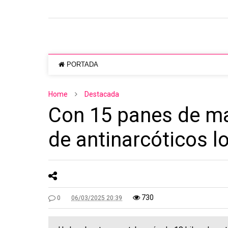
PORTADA
Home
Destacada
Con 15 panes de mar
de antinarcóticos l
730
0
06/03/2025 20:39