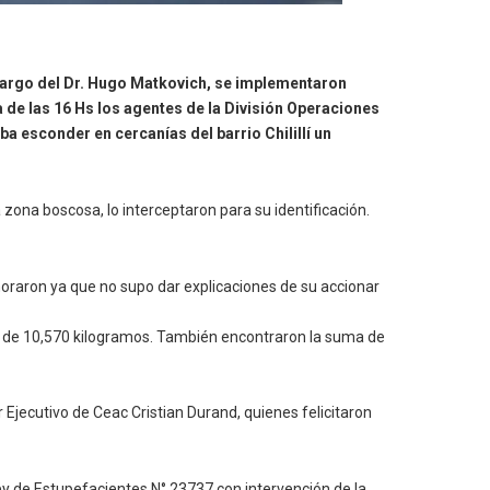
 cargo del Dr. Hugo Matkovich, se implementaron
ca de las 16 Hs los agentes de la División Operaciones
a esconder en cercanías del barrio Chilillí un
 zona boscosa, lo interceptaron para su identificación.
emoraron ya que no supo dar explicaciones de su accionar
al de 10,570 kilogramos. También encontraron la suma de
or Ejecutivo de Ceac Cristian Durand, quienes felicitaron
ey de Estupefacientes N° 23737 con intervención de la