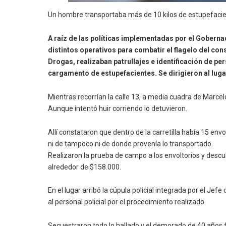
Un hombre transportaba más de 10 kilos de estupefacientes 
A raíz de las políticas implementadas por el Gobern
distintos operativos para combatir el flagelo del cons
Drogas, realizaban patrullajes e identificación de p
cargamento de estupefacientes. Se dirigieron al luga
Mientras recorrían la calle 13, a media cuadra de Marcelo
Aunque intentó huir corriendo lo detuvieron.
Allí constataron que dentro de la carretilla había 15 en
ni de tampoco ni de donde provenía lo transportado.
Realizaron la prueba de campo a los envoltorios y desc
alrededor de $158.000.
En el lugar arribó la cúpula policial integrada por el Jef
al personal policial por el procedimiento realizado.
Secuestraron todo lo hallado y el demorado de 40 años f