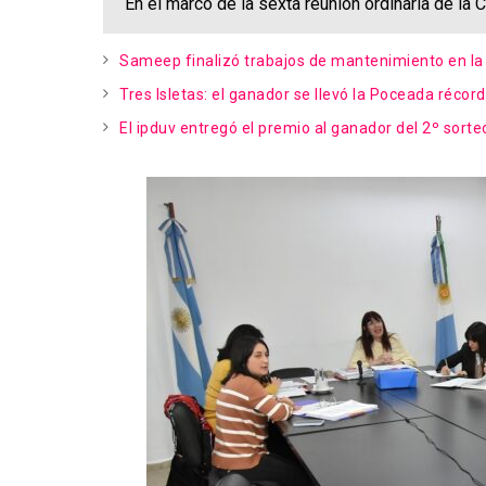
En el marco de la sexta reunión ordinaria de la
Sameep finalizó trabajos de mantenimiento en la 
Tres Isletas: el ganador se llevó la Poceada réco
El ipduv entregó el premio al ganador del 2º sort