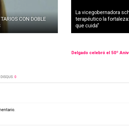
La vicegobernadora sch
NTARIOS CON DOBLE
terapéutico la fortalez
S
que cuida”
Delgado celebró el 50º Aniv
DISQUS:
0
mentario.