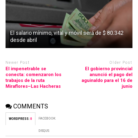
El salario mínimo, vital y móvil será de $ 80.342
desde abril
Newer Post
Older Post
El impenetrable se
El gobierno provincial
conecta: comenzaron los
anunció el pago del
trabajos de la ruta
aguinaldo para el 16 de
Miraflores–Las Hacheras
junio
COMMENTS
FACEBOOK:
WORDPRESS:
0
DISQUS: