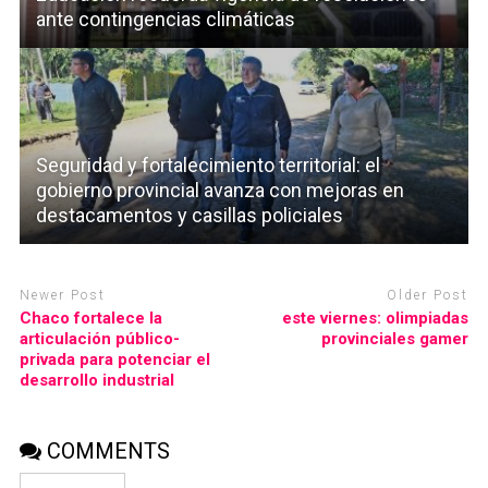
ante contingencias climáticas
Seguridad y fortalecimiento territorial: el
gobierno provincial avanza con mejoras en
destacamentos y casillas policiales
Newer Post
Older Post
Chaco fortalece la
este viernes: olimpiadas
articulación público-
provinciales gamer
privada para potenciar el
desarrollo industrial
COMMENTS