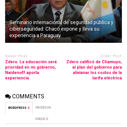
Seminario internacional de seguridad pública y
ciberseguridad: Chaco expone y lleva su
experiencia a Paraguay
Newer Post
Older Post
Zdero: La educación será
Zdero calificó de Chamuyo,
prioridad en mi gobierno,
al plan del gobierno para
Naidenoff aporta
alivianar los costos de la
experiencia
tarifa eléctrica
COMMENTS
FACEBOOK:
WORDPRESS:
0
DISQUS:
0