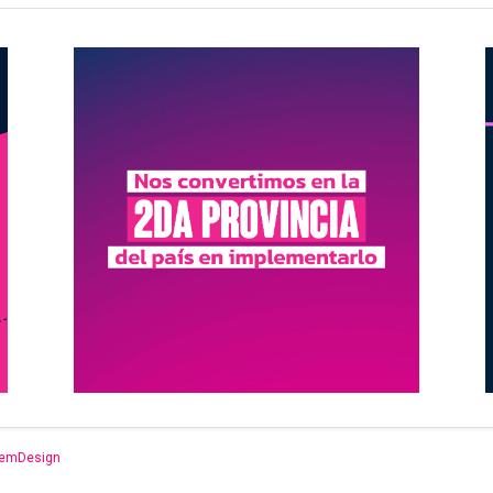
emDesign