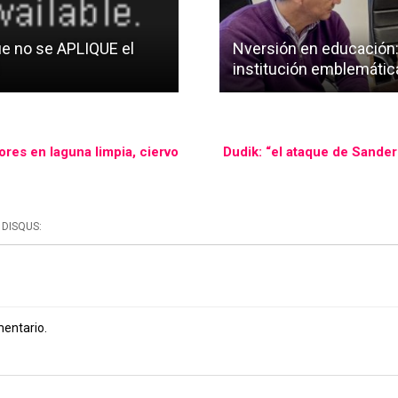
e no se APLIQUE el
Nversión en educación: 
institución emblemática 
res en laguna limpia, ciervo
Dudik: “el ataque de Sander
DISQUS:
mentario.