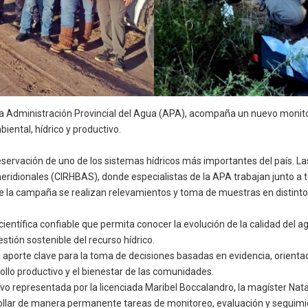
 la Administración Provincial del Agua (APA), acompaña un nuevo monitor
iental, hídrico y productivo.
reservación de uno de los sistemas hídricos más importantes del país. L
meridionales (CIRHBAS), donde especialistas de la APA trabajan junto a t
e la campaña se realizan relevamientos y toma de muestras en distintos
ientífica confiable que permita conocer la evolución de la calidad del 
stión sostenible del recurso hídrico.
aporte clave para la toma de decisiones basadas en evidencia, orientad
ollo productivo y el bienestar de las comunidades.
o representada por la licenciada Maribel Boccalandro, la magíster Natali
ollar de manera permanente tareas de monitoreo, evaluación y seguimien