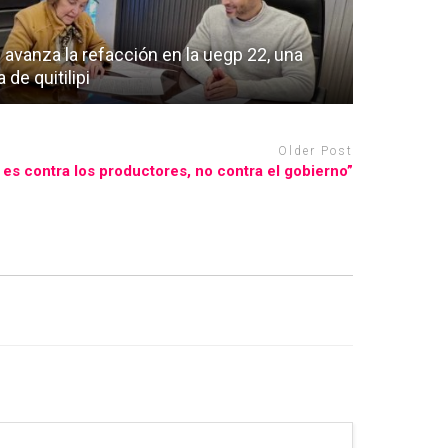
avanza la refacción en la uegp 22, una
de quitilipi
Older Post
 es contra los productores, no contra el gobierno”