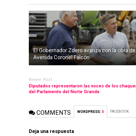
El Gobernador Zdero avanza con la obra de
Avenida Coronel Falcón
Newer Post
Diputados representaron las voces de los chaque
del Parlamento del Norte Grande
COMMENTS
FACEBOOK:
WORDPRESS:
0
Deja una respuesta