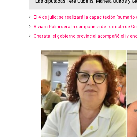
Las diputadas Tere Cubells, Mariela Quiros y G
El 4 de julio: se realizará la capacitación “sumario
Viviam Polini será la compañera de fórmula de Gu
Charata: el gobierno provincial acompañó el iv enc