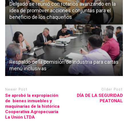
Delgado se reunió con rotarios avanzando en la
idea de promover acciones conjuntas para el
beneficio de los chaqueños
Respaldo de la comisión de industria para cartas
menú inclusivas
Newer Post
Older Post
Se aprobó la expropiación
DÍA DE LA SEGURIDAD
de bienes inmuebles y
PEATONAL
maquinarias de la histórica
Cooperativa Agropecuaria
La Unión LTDA