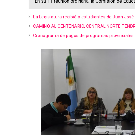
En su 11 reunión ordinaria, la Comisión de Educ
La Legislatura recibió a estudiantes de Juan José C
CAMINO AL CENTENARIO, CENTRAL NORTE TEND
Cronograma de pagos de programas provinciales