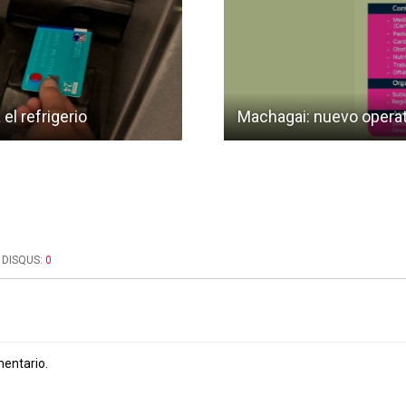
el refrigerio
Machagai: nuevo operati
DISQUS:
0
mentario.