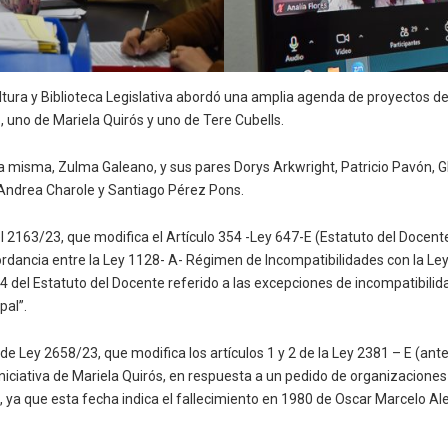
ltura y Biblioteca Legislativa abordó una amplia agenda de proyectos de
, uno de Mariela Quirós y uno de Tere Cubells.
e la misma, Zulma Galeano, y sus pares Dorys Arkwright, Patricio Pavón
, Andrea Charole y Santiago Pérez Pons.
 2163/23, que modifica el Artículo 354 -Ley 647-E (Estatuto del Docente)
dancia entre la Ley 1128- A- Régimen de Incompatibilidades con la Ley 
4 del Estatuto del Docente referido a las excepciones de incompatibilid
pal”.
 Ley 2658/23, que modifica los artículos 1 y 2 de la Ley 2381 – E (ante
 iniciativa de Mariela Quirós, en respuesta a un pedido de organizacione
re, ya que esta fecha indica el fallecimiento en 1980 de Oscar Marcelo 