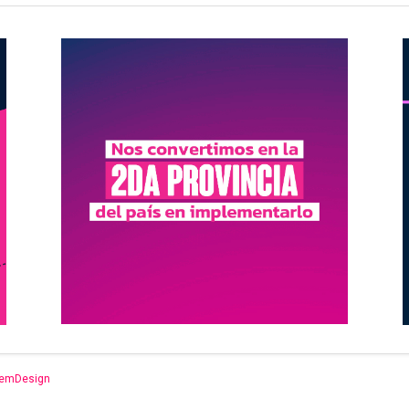
emDesign