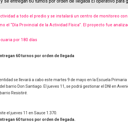
y se entregan 60 turnos por orden de llegada El operativo para
ctividad a todo el predio y se instalará un centro de monitoreo co
mo el “Día Provincial de la Actividad Física”. El proyecto fue anali
cuaria por 180 días
entregan 60 turnos por orden de llegada
entidad se llevará a cabo este martes 9 de mayo en la Escuela Primaria 
del barrio Don Santiago. El jueves 11, se podrá gestionar el DNI en Aveni
barrio Resistiré.
mite el jueves 11 en Sauce 1.370.
ntregan 60 turnos por orden de llegada.