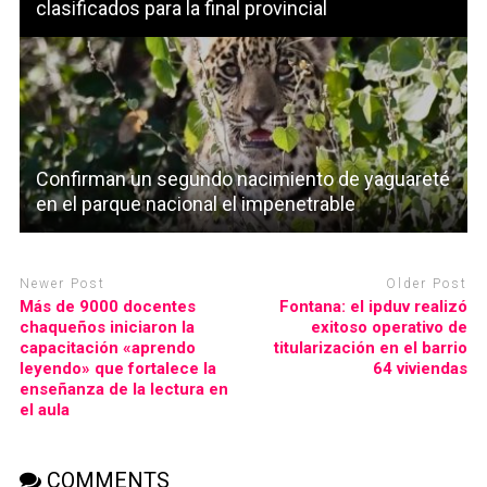
clasificados para la final provincial
Confirman un segundo nacimiento de yaguareté
en el parque nacional el impenetrable
Newer Post
Older Post
Más de 9000 docentes
Fontana: el ipduv realizó
chaqueños iniciaron la
exitoso operativo de
capacitación «aprendo
titularización en el barrio
leyendo» que fortalece la
64 viviendas
enseñanza de la lectura en
el aula
COMMENTS