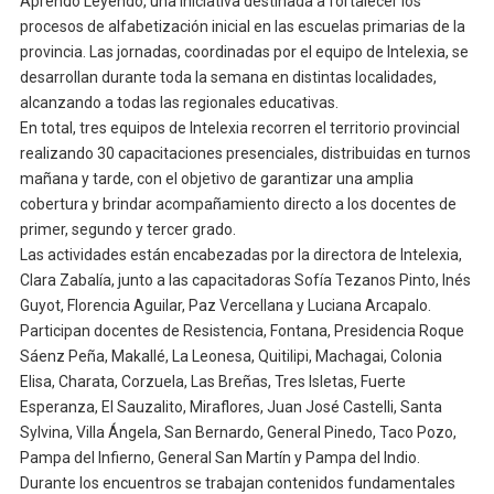
Aprendo Leyendo, una iniciativa destinada a fortalecer los
procesos de alfabetización inicial en las escuelas primarias de la
provincia. Las jornadas, coordinadas por el equipo de Intelexia, se
desarrollan durante toda la semana en distintas localidades,
alcanzando a todas las regionales educativas.
En total, tres equipos de Intelexia recorren el territorio provincial
realizando 30 capacitaciones presenciales, distribuidas en turnos
mañana y tarde, con el objetivo de garantizar una amplia
cobertura y brindar acompañamiento directo a los docentes de
primer, segundo y tercer grado.
Las actividades están encabezadas por la directora de Intelexia,
Clara Zabalía, junto a las capacitadoras Sofía Tezanos Pinto, Inés
Guyot, Florencia Aguilar, Paz Vercellana y Luciana Arcapalo.
Participan docentes de Resistencia, Fontana, Presidencia Roque
Sáenz Peña, Makallé, La Leonesa, Quitilipi, Machagai, Colonia
Elisa, Charata, Corzuela, Las Breñas, Tres Isletas, Fuerte
Esperanza, El Sauzalito, Miraflores, Juan José Castelli, Santa
Sylvina, Villa Ángela, San Bernardo, General Pinedo, Taco Pozo,
Pampa del Infierno, General San Martín y Pampa del Indio.
Durante los encuentros se trabajan contenidos fundamentales