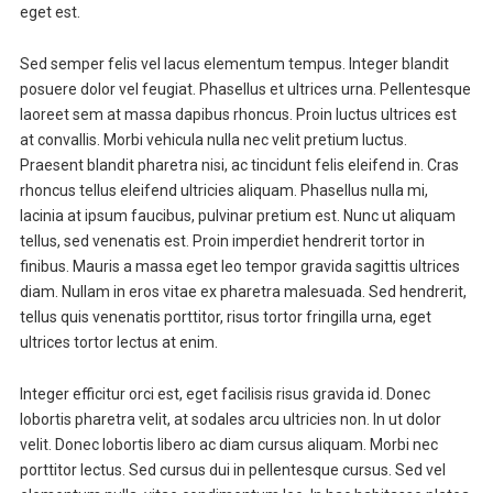
eget est.
Sed semper felis vel lacus elementum tempus. Integer blandit
posuere dolor vel feugiat. Phasellus et ultrices urna. Pellentesque
laoreet sem at massa dapibus rhoncus. Proin luctus ultrices est
at convallis. Morbi vehicula nulla nec velit pretium luctus.
Praesent blandit pharetra nisi, ac tincidunt felis eleifend in. Cras
rhoncus tellus eleifend ultricies aliquam. Phasellus nulla mi,
lacinia at ipsum faucibus, pulvinar pretium est. Nunc ut aliquam
tellus, sed venenatis est. Proin imperdiet hendrerit tortor in
finibus. Mauris a massa eget leo tempor gravida sagittis ultrices
diam. Nullam in eros vitae ex pharetra malesuada. Sed hendrerit,
tellus quis venenatis porttitor, risus tortor fringilla urna, eget
ultrices tortor lectus at enim.
Integer efficitur orci est, eget facilisis risus gravida id. Donec
lobortis pharetra velit, at sodales arcu ultricies non. In ut dolor
velit. Donec lobortis libero ac diam cursus aliquam. Morbi nec
porttitor lectus. Sed cursus dui in pellentesque cursus. Sed vel