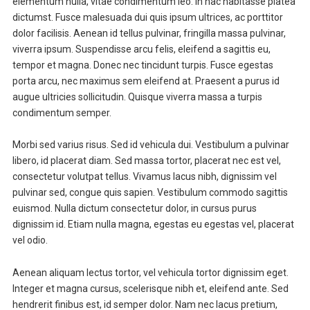
elementum nulla, vitae condimentum leo. In hac habitasse platea
dictumst. Fusce malesuada dui quis ipsum ultrices, ac porttitor
dolor facilisis. Aenean id tellus pulvinar, fringilla massa pulvinar,
viverra ipsum. Suspendisse arcu felis, eleifend a sagittis eu,
tempor et magna. Donec nec tincidunt turpis. Fusce egestas
porta arcu, nec maximus sem eleifend at. Praesent a purus id
augue ultricies sollicitudin. Quisque viverra massa a turpis
condimentum semper.
Morbi sed varius risus. Sed id vehicula dui. Vestibulum a pulvinar
libero, id placerat diam. Sed massa tortor, placerat nec est vel,
consectetur volutpat tellus. Vivamus lacus nibh, dignissim vel
pulvinar sed, congue quis sapien. Vestibulum commodo sagittis
euismod. Nulla dictum consectetur dolor, in cursus purus
dignissim id. Etiam nulla magna, egestas eu egestas vel, placerat
vel odio.
Aenean aliquam lectus tortor, vel vehicula tortor dignissim eget.
Integer et magna cursus, scelerisque nibh et, eleifend ante. Sed
hendrerit finibus est, id semper dolor. Nam nec lacus pretium,