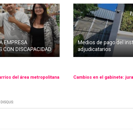
NA EMPRESA
Medios de pago del inst
S CON DISCAPACIDAD
adjudicatarios
rrios del área metropolitana
Cambios en el gabinete: jur
DISQUS: