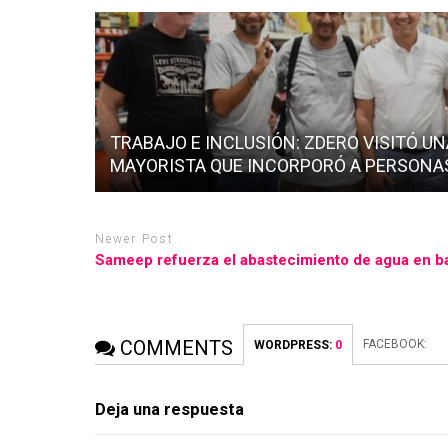
TRABAJO E INCLUSIÓN: ZDERO VISITÓ U
MAYORISTA QUE INCORPORÓ A PERSONA
Newer Post
Sameep refuerza el abastecimiento de agua en ba
COMMENTS
FACEBOOK:
WORDPRESS:
0
Deja una respuesta